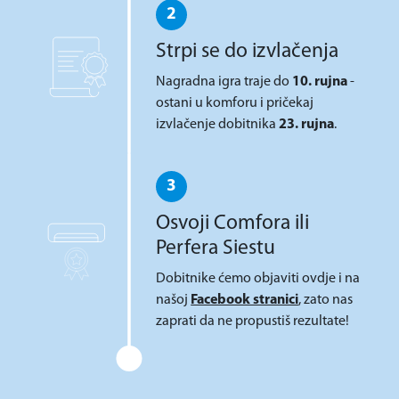
2
Strpi se do izvlačenja
Nagradna igra traje do
10. rujna
-
ostani u komforu i pričekaj
izvlačenje dobitnika
23. rujna
.
3
Osvoji Comfora ili
Perfera Siestu
Dobitnike ćemo objaviti ovdje i na
našoj
Facebook stranici
, zato nas
zaprati da ne propustiš rezultate!