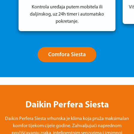
Kontrola uređaja putem mobitela ili
Vi
daljinskog, uz 24h timer i automatsko
pokretanje.
Comfora Siesta
Daikin Perfera Siesta
Daikin Perfera Siesta vrhunska je klima koja pruža maksimalan
komfor tijekom cijele godine. Zahvaljujući naprednom
pročišćavanju zraka, inteligentnim senzorima i iznimnoj