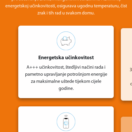
energetskoj učinkovitosti, osigurava ugodnu temperaturu, čist
zrak i tih rad u svakom domu.
Energetska učinkovitost
A+++ učinkovitost, štedljivi načini rada i
3
pametno upravljanje potrošnjom energije
za maksimalne uštede tijekom cijele
godine.