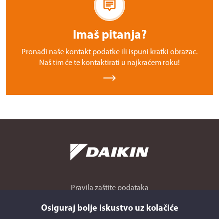
Imaš pitanja?
Pronađi naše kontakt podatke ili ispuni kratki obrazac.
Naš tim će te kontaktirati u najkraćem roku!
Pravila zaštite podataka
Obavijest o kolačićima
Osiguraj bolje iskustvo uz kolačiće
Korporativna etika