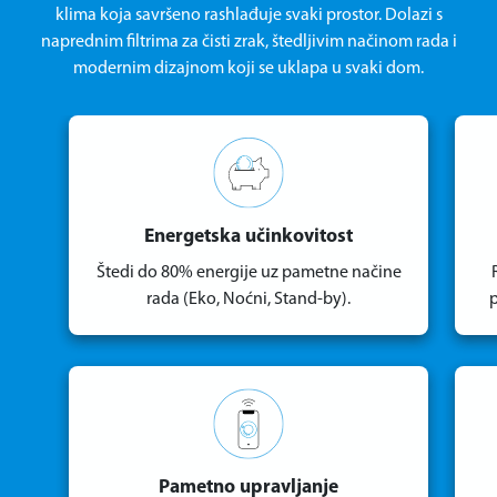
klima koja savršeno rashlađuje svaki prostor. Dolazi s
naprednim filtrima za čisti zrak, štedljivim načinom rada i
modernim dizajnom koji se uklapa u svaki dom.
Energetska učinkovitost
Štedi do 80% energije uz pametne načine
rada (Eko, Noćni, Stand-by).
p
Pametno upravljanje