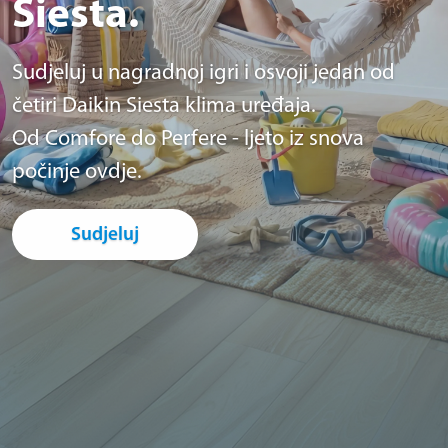
Siesta.
Sudjeluj u nagradnoj igri i osvoji jedan od
četiri Daikin Siesta klima uređaja.
Od Comfore do Perfere - ljeto iz snova
počinje ovdje.
Sudjeluj